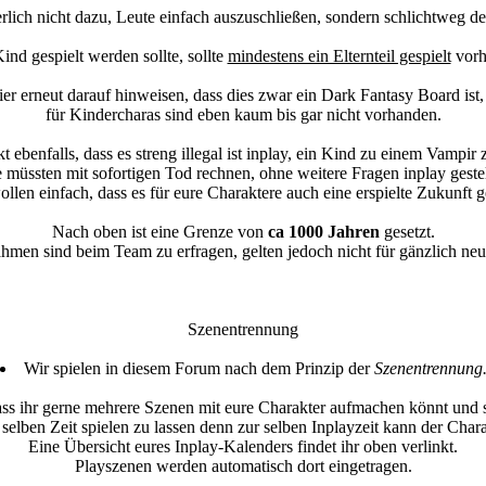
erlich nicht dazu, Leute einfach auszuschließen, sondern schlichtweg der
nd gespielt werden sollte, sollte
mindestens ein Elternteil gespielt
vorh
ier erneut darauf hinweisen, dass dies zwar ein Dark Fantasy Board ist
für Kindercharas sind eben kaum bis gar nicht vorhanden.
t ebenfalls, dass es streng illegal ist inplay, ein Kind zu einem Vampi
 müssten mit sofortigen Tod rechnen, ohne weitere Fragen inplay gest
llen einfach, dass es für eure Charaktere auch eine erspielte Zukunft 
Nach oben ist eine Grenze von
ca 1000 Jahren
gesetzt.
hmen sind beim Team zu erfragen, gelten jedoch nicht für gänzlich neu
Szenentrennung
Wir spielen in diesem Forum nach dem Prinzip der
Szenentrennung
ass ihr gerne mehrere Szenen mit eure Charakter aufmachen könnt und 
r selben Zeit spielen zu lassen denn zur selben Inplayzeit kann der Char
Eine Übersicht eures Inplay-Kalenders findet ihr oben verlinkt.
Playszenen werden automatisch dort eingetragen.