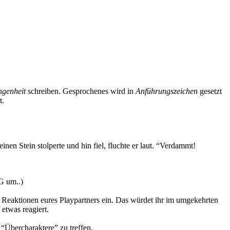
ngenheit
schreiben. Gesprochenes wird in
Anführungszeichen
gesetzt
t.
einen Stein stolperte und hin fiel, fluchte er laut. “Verdammt!
G um..)
e Reaktionen eures Playpartners ein. Das würdet ihr im umgekehrten
 etwas reagiert.
 “Übercharaktere” zu treffen.