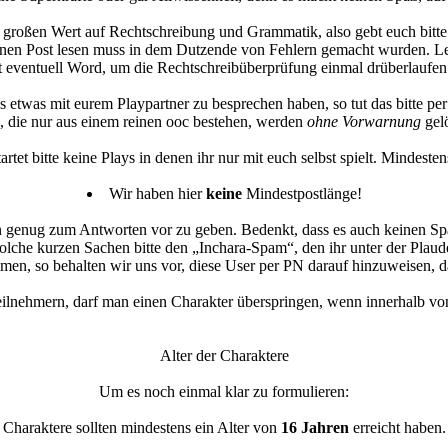
 großen Wert auf Rechtschreibung und Grammatik, also gebt euch bitt
inen Post lesen muss in dem Dutzende von Fehlern gemacht wurden. L
 eventuell Word, um die Rechtschreibüberprüfung einmal drüberlaufen 
s etwas mit eurem Playpartner zu besprechen haben, so tut das bitte per
, die nur aus einem reinen ooc bestehen, werden
ohne Vorwarnung
gelö
tartet bitte keine Plays in denen ihr nur mit euch selbst spielt. Mindeste
Wir haben hier
keine
Mindestpostlänge!
 genug zum Antworten vor zu geben. Bedenkt, dass es auch keinen Spa
solche kurzen Sachen bitte den „Inchara-Spam“, den ihr unter der Plaude
men, so behalten wir uns vor, diese User per PN darauf hinzuweisen, das
eilnehmern, darf man einen Charakter überspringen, wenn innerhalb v
Alter der Charaktere
Um es noch einmal klar zu formulieren:
Charaktere sollten mindestens ein Alter von
16 Jahren
erreicht haben.