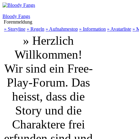
Bloody Fangs
Forenmeldung
» Storyline
» Regeln
» Aufnahmestop
» Information
» Avatarliste
» M
» Herzlich
Willkommen!
Wir sind ein Free-
Play-Forum. Das
heisst, dass die
Story und die
Charaktere frei
erfunden sind und