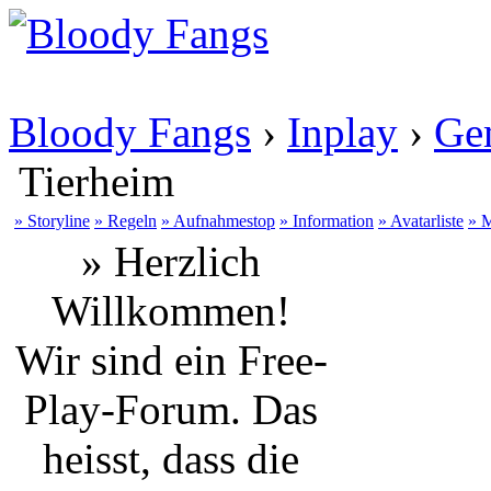
Bloody Fangs
›
Inplay
›
Gem
Tierheim
» Storyline
» Regeln
» Aufnahmestop
» Information
» Avatarliste
» M
» Herzlich
Willkommen!
Wir sind ein Free-
Play-Forum. Das
heisst, dass die