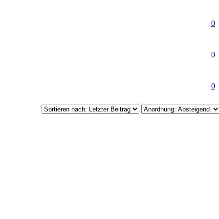
0
0
0