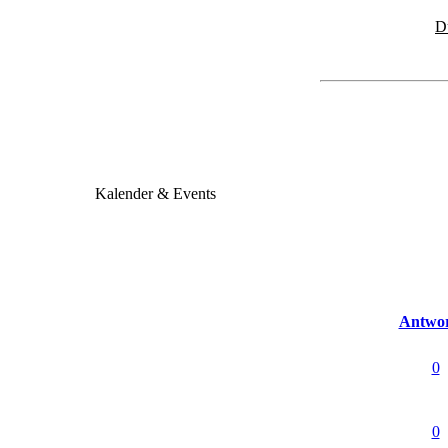
D
Kalender & Events
Antwor
0
0