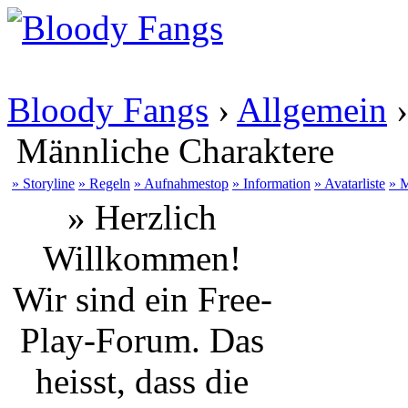
Bloody Fangs
›
Allgemein
Männliche Charaktere
» Storyline
» Regeln
» Aufnahmestop
» Information
» Avatarliste
» M
» Herzlich
Willkommen!
Wir sind ein Free-
Play-Forum. Das
heisst, dass die